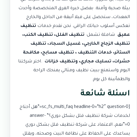
بيئة صحية وآمنة. بفضل خبرة الفرق المتخصصة وأحدث
المعدات، ستحصل على فيلا أنيقة من الداخل والخارج
تعكس أسلوب حياتك الراقي. نحن نقدم خدمات
تنظيف
عميق
شاملة تشمل:
تنظيف الفلل
،
تنظيف الكنب
،
تنظيف الزجاج الخارجي
،
غسيل السجاد
،
تنظيف
الستائر
،
خدمات التنظيف
،
تنظيف مسابح
،
مكافحة
حشرات
،
تسليك مجاري
، و
تنظيف خزانات
.اختر شركتنا
اليوم واستمتع ببيت نظيف ومثالي يمنحك الراحة
والطمأنينة كل يوم.
اسئلة شائعة
[sc_fs_multi_faq headline-0=”h2″ question-0=”هل أحتاج
لخدمات شركة تنظيف فلل بشكل دوري؟” answer-
0=”نعم، الاعتماد على شركة تنظيف فلل بشكل دوري
يساعدك على الحفاظ على نظافة البيت وصحته، ويقلل