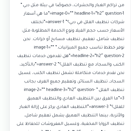
من تراكم الغبار والحشرات، خصوصًا في بيئة مثل دبي.”
image-0=”” headline-1=”h2″ question-1=”ما هي أسعار
شركات تنظيف الفلل في دبي؟” answer-1=”تختلف
الأسعار حسب حجم الفيلا ونوع الخدمة المطلوبة مثل:
تنظيف شامل، تعقيم، تنظيف مسابح أو خزانات. نحن
نوفر خطط تناسب جميع الميزانيات.” image-1=””
headline-2=”h2″ question-2=”هل تقدمون خدمات تنظيف
الكنب والسجاد مع تنظيف الفلل؟” answer-2=”بالتأكيد،
نحن نقدم خدمات متكاملة تشمل تنظيف الكنب، غسيل
السجاد، تنظيف الستائر، وتعقيم جميع الغرف بجانب
تنظيف الفلل.” image-2=”” headline-3=”h2″ question-
3=”ما الفرق بين التنظيف العادي والتنظيف العميق
للفلل؟” answer-3=”التنظيف العادي يركز على إزالة الغبار
والأتربة، بينما التنظيف العميق يشمل تعقيم شامل،
تنظيف الزوايا المخفية، وغسيل المفروشات للحفاظ على