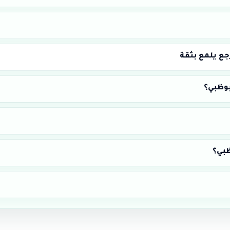
جع يلمع بثقة
بوظبي؟
ظبي؟