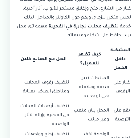
المحلات التجارية في الفجيرة تتعرض يوميًا لحركة عملاء،
غبار من الشارع، فتح وإغلاق مستمر للأبواب، آثار أحذية،
لمس متكرر للزجاج، وبقع حول الكاونتر والمداخل. لذلك
خدمة
تنظيف محلات تجارية في الفجيرة
مهمة لأي محل
يريد يحافظ على شكله ومبيعاته.
المشكلة
كيف تظهر
داخل
الحل مع الصالح كلين
للعميل؟
المحل
المنتجات تبين
غبار على
تنظيف رفوف المحلات
قديمة ومهملة
الرفوف
ومناطق العرض بعناية
حتى لو جديدة
تنظيف أرضيات المحلات
بقع على
المحل يبان متعب
في الفجيرة وإزالة الآثار
الأرضية
وغير مرتب
الواضحة
الواجهة تفقد
تنظيف زجاج وواجهات