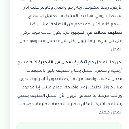
الأرض، ريحة مكتومة، زجاج مو واضح، وكاونتر عليه آثار
استخدام يومي. هنا تبدأ المشكلة. العميل ما يحتاج
يسمع كلام كثير، هو يحكم من النظافة. عشان كذا
تنظيف محلات في الفجيرة
لازم يكون خدمة قوية تركّز
على كل شيء يراه الزبون وكل شيء يحس فيه وهو داخل
المحل.
نحن ما نتعامل مع
تنظيف محل في الفجيرة
كأنه مسح
أرضية وخلاص. المحل يحتاج تنظيف يليق بالمبيعات:
مدخل نظيف، واجهة مرتبة، أرضية بدون آثار، رفوف بدون
غبار، كاونتر نظيف، زوايا واضحة، حمام مرتب إذا موجود،
ورائحة مريحة ما تضايق الزبون. لأن المحل النظيف يعطي
رسالة مباشرة: المكان محترم، الخدمة محترمة، وصاحب
المحل مهتم.