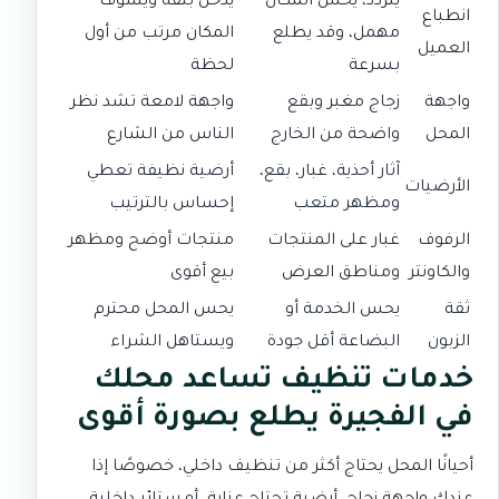
يتردد، يحس المكان
يدخل بثقة ويشوف
انطباع
مهمل، وقد يطلع
المكان مرتب من أول
العميل
بسرعة
لحظة
واجهة
زجاج مغبر وبقع
واجهة لامعة تشد نظر
المحل
واضحة من الخارج
الناس من الشارع
آثار أحذية، غبار، بقع،
أرضية نظيفة تعطي
الأرضيات
ومظهر متعب
إحساس بالترتيب
الرفوف
غبار على المنتجات
منتجات أوضح ومظهر
والكاونتر
ومناطق العرض
بيع أقوى
ثقة
يحس الخدمة أو
يحس المحل محترم
الزبون
البضاعة أقل جودة
ويستاهل الشراء
خدمات تنظيف تساعد محلك
في الفجيرة يطلع بصورة أقوى
أحيانًا المحل يحتاج أكثر من تنظيف داخلي، خصوصًا إذا