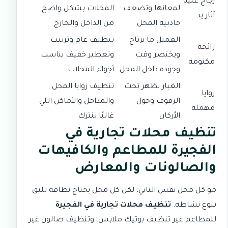
زجاج عليه
لمعانها وتضعف
المحلات بشكل واضح
آثار يد
جاذبية المحل
من الداخل والخارج
العميل ما يرتاح
تنظيف عام وترتيب
رائحة
ويختصر وقت
وتعطير خفيف يناسب
مكتومة
وجوده داخل المحل
أجواء المحلات
الغبار يظهر تحت
تنظيف زوايا المحل
زوايا
الرفوف وحول
والمداخل والأماكن اللي
مهملة
الأركان
غالبًا تنترك
تنظيف محلات تجارية في
الفجيرة للمطاعم والكافيهات
والصالونات والمعارض
مو كل محل نفس الثاني، لكن كل محل يحتاج نظافة تليق
بنوع نشاطه.
تنظيف محلات تجارية في الفجيرة
للمطاعم غير تنظيف بوتيك ملابس، وتنظيف صالون غير