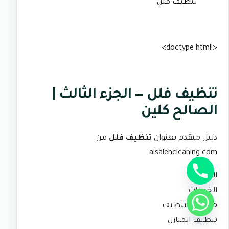
تنظيف فلل
<!doctype html>
تنظيف فلل — الجزء الثالث |
الصالح كلين
دليل متقدم بعنوان
تنظيف فلل
من
alsalehcleaning.com
الرئيسية
الخدمات
خدمات التنظيف
تنظيف المنازل