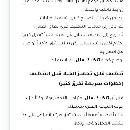
وستلاحظ أن موقع
alsalehcleaning.com
يساعدك عبر
روابط داخلية واضحة:
ابدأ من
خدمات الصالح كلين
لتعرف الخيارات،
ثم ادخل إلى
خدمات التنظيف
لترى نطاق العمل،
ثم ارجع إلى
تنظيف المنازل
لأن الفيلا عملياً “منزل كبير”
يحتاج نفس الأساسيات لكن بترتيب أدق، وأخيراً تواصل
من
اتصل بنا
لوضع خطة
تنظيف فلل
المناسبة لك.
تنظيف فلل: تجهيز الفيلا قبل التنظيف
(خطوات سريعة تفرق كثير)
قبل أي
تنظيف فلل
احترافي، التجهيز يوفر وقتاً ويزيد
جودة النتيجة. الفكرة بسيطة:
لا تبدأ تنظيفاً عميقاً والبيت “مزدحم” بالأغراض، لأن هذا
يشتت العمل ويؤخر الإنجاز.