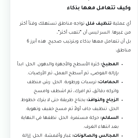
وكيف تتعامل معها بذكاء
أي عملية
تنظيف فلل
تواجه مناطق تستهلك وقتاً أكثر
من غيرها. السر ليس أن “تتعب أكثر”،
بل أن تتعامل معها بذكاء وبترتيب صحيح. هذه أبرز 6
مناطق:
المطبخ:
كثرة الأسطح والأجهزة والدهون. الحل: ابدأ
بإزالة الفوضى، ثم أسطح العمل، ثم الأرضيات.
الحمامات:
ترسبات ورطوبة. الحل: رش منظف
واتركه دقائق، ثم افرك، ثم اشطف وامسح.
الزجاج والنوافذ:
يحتاج طريقة حتى لا يترك خطوط.
الحل: تنظيف جاف أولاً ثم مسح خفيف وتهوية.
السلالم:
حركة مستمرة. الحل: نظفها في النهاية
بعد انتهاء الغرف.
المجالس والصالونات:
غبار وأقمشة. الحل: إزالة