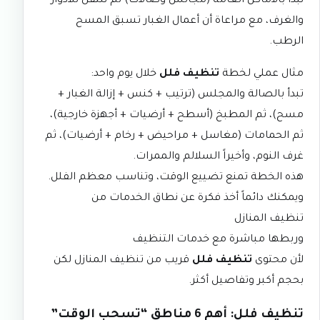
نبدأ بالأماكن العامة (مجالس وصالات) ثم ننتقل للأدوار
والغرف، مع مراعاة أن أعمال الغبار تسبق المسح
الرطب.
مثال عملي لخطة
تنظيف فلل
خلال يوم واحد:
تبدأ بالصالة والمجلس (ترتيب + كنس + إزالة الغبار +
مسح)، ثم المطبخ (أسطح + أرضيات + أجهزة خارجية)،
ثم الحمامات (مغاسل + مراحيض + رخام + أرضيات)، ثم
غرف النوم، وأخيراً السلالم والممرات.
هذه الخطة تمنع تضييع الوقت، وتناسب معظم الفلل.
ويمكنك دائماً أخذ فكرة عن نطاق الخدمات من
تنظيف المنازل
وربطها مباشرة مع
خدمات التنظيف
لأن محتوى
تنظيف فلل
قريب من تنظيف المنازل لكن
بحجم أكبر وتفاصيل أكثر.
تنظيف فلل: أهم 6 مناطق “تسحب الوقت”