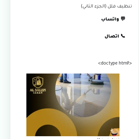
تنظيف فلل (الجزء الثاني)
💬 واتساب
📞 اتصال
<!doctype html>