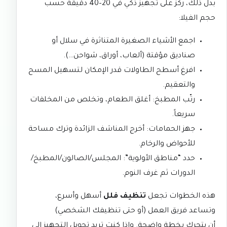
بدل ذلك، ركز على تجهيز ذكي في 20–40 دقيقة حسب
حجم الفيلا:
اجمع الأشياء الصغيرة المتناثرة في سلال أو
صناديق مؤقتة (ألعاب، أوراق، شواحن…).
افرغ أسطح الطاولات قدر الإمكان لتسهيل المسح
والتعقيم.
رتّب المطبخ: أغلق الطعام، وتخلص من المخلفات
سريعاً.
جهز الحمامات: أخرج المناشف الزائدة وترك مساحة
للأحواض والرخام.
حدد “مناطق الأولوية”: المجلس/الصالون/المطبخ/
الدورات ثم غرف النوم.
هذه الخطوات تجعل
تنظيف فلل
أسهل وأسرع،
وتساعد فريق العمل (أو حتى تنظيفك الشخصي)
أن يتحرك بخطة واضحة. وإذا كنت تريد تحويل التجهيز إلى