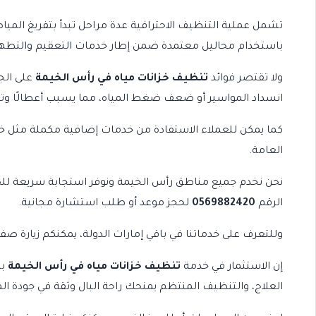
تشمل عملية التنظيف الاحترافية عدة مراحل تبدأ بتفريغ المياه ب
باستخدام محاليل معتمدة ضمن إطار
خدمات التعقيم والتطهي
ولا تقتصر فوائد
تنظيف خزانات مياه في رأس الخيمة
على الج
انسداد المواسير أو ضعف ضغط المياه، مما يسبب أعطالًا وتك
كما يمكن للعملاء الاستفادة من خدمات إضافية مكملة مثل
خ
العامة.
نحن نخدم جميع مناطق رأس الخيمة ونوفر استجابة سريعة للحال
الرقم
0569882420
لحجز موعد أو طلب استشارة مجانية.
وللتعرف على خدماتنا في باقي إمارات الدولة، يمكنكم زيارة ص
إن الاستثمار في خدمة
تنظيف خزانات مياه في رأس الخيمة
بش
العلاج، والتنظيف المنتظم يمنحك راحة البال وثقة في جودة الم