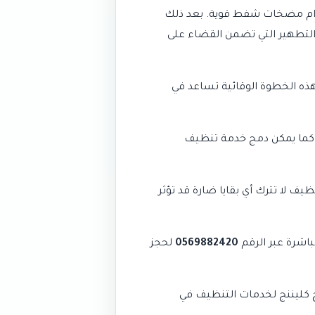
ستخدام مضخات شفط قوية. بعد ذلك
لتطهير
التي تضمن القضاء على
هذه الخطوة الوقائية تساعد في
ء. كما يمكن دمج خدمة تنظيف
ف لا تترك أي بقايا ضارة قد تؤثر
اشرة عبر الرقم
0569882420
لحجز
 كليننج لخدمات التنظيف في